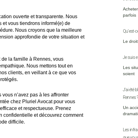
Acheter 
parfois
ation ouverte et transparente. Nous
 et vous tiendrons informé(e) de
océdure. Nous croyons que la meilleure
Qu’est-ce
nsion approfondie de votre situation et
Le droit
Je suis e
t de la famille à Rennes, vous
 empathique. Nous mettons tout en
Les sit
os clients, en veillant à ce que vos
soient
protégés.
J’ai été
s vous n’avez pas à les affronter
Rennes 
entée chez Pluriel Avocat pour vous
Un acci
 efficace et respectueuse. Prenez
dramati
n confidentielle et découvrez comment
e difficile.
Les infra
que vous