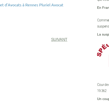
et d’Avocats à Rennes Pluriel Avocat
En Franc
Comment
suspens
La susp
SUIVANT
Cour de c
19.362
Un coup