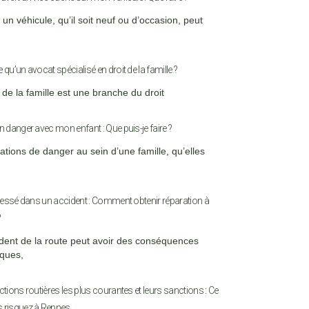
un véhicule, qu’il soit neuf ou d’occasion, peut
 qu’un avocat spécialisé en droit de la famille ?
 de la famille est une branche du droit
n danger avec mon enfant : Que puis-je faire ?
uations de danger au sein d’une famille, qu’elles
 blessé dans un accident : Comment obtenir réparation à
?
dent de la route peut avoir des conséquences
ques,
ctions routières les plus courantes et leurs sanctions : Ce
 risquez à Rennes