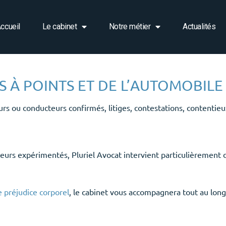
ccueil
Le cabinet
Notre métier
Actualités
 À POINTS ET DE L’AUTOMOBILE
urs ou conducteurs confirmés, litiges, contestations, contentie
rs expérimentés, Pluriel Avocat intervient particulièrement dan
e préjudice corporel
, le cabinet vous accompagnera tout au long