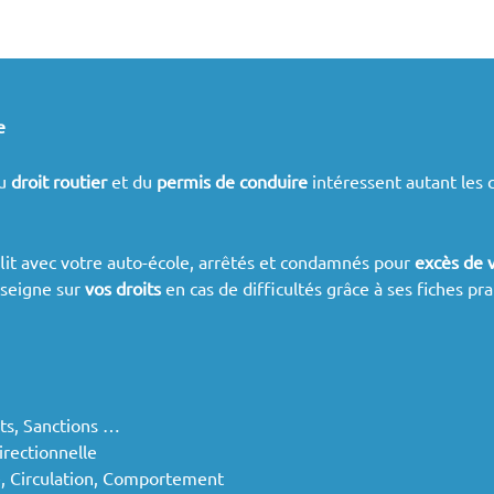
e
u
droit routier
et du
permis de conduire
intéressent autant les 
flit avec votre auto-école, arrêtés et condamnés pour
excès de 
nseigne sur
vos droits
en cas de difficultés grâce à ses fiches pra
nts, Sanctions …
irectionnelle
e, Circulation, Comportement