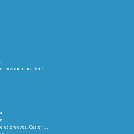
…
 …
éclaration d’accident, …
ème …
on …
e et preuves, Casier …
le