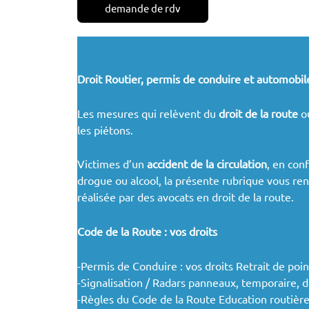
demande de rdv
Droit Routier, permis de conduire et automobil
Les mesures qui relèvent du
droit de la route
o
les piétons.
Victimes d’un
accident de la circulation
, en con
drogue ou alcool, la présente rubrique vous re
réalisée par des avocats en droit de la route.
Code de la Route : vos droits
-Permis de Conduire : vos droits Retrait de poi
-Signalisation / Radars panneaux, temporaire, d
-Règles du Code de la Route Education routièr