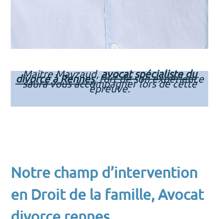
Maitre Mayzaud,
avocat spécialiste du
divorce à Rennes
, fort de son expérience
saura vous accompagner lors de cette
épreuve.
Notre champ d’intervention
en Droit de la famille, Avocat
divorce rennes