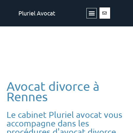
Aller
Menu
au
Pluriel Avocat
contenu
Avocat divorce à
Rennes
Le cabinet Pluriel avocat vous
accompagne dans les
procédures d'avocat divorce